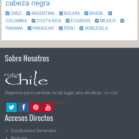
cabeza negra
CHILE
ARGENTINA
BOLIVIA
BRASIL
COLOMBIA
COSTA RICA
ECUADOR
MEXICO
PANAMA
PARAGUAY
PERU
VENEZUELA
Sobre Nosotros
Viajamos para cambiar, no de lugar, sino de ideas.
ver más
Accesos Directos
Condiciones Generales
Noticias