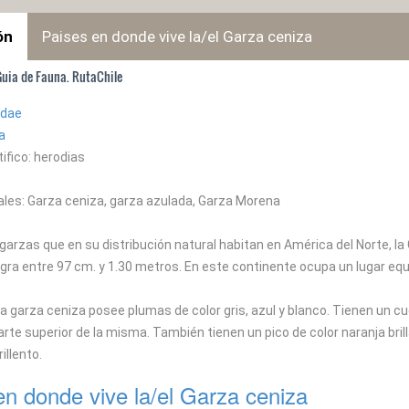
ón
Paises en donde vive la/el Garza ceniza
Guia de Fauna. RutaChile
idae
a
ifico: herodias
les: Garza ceniza, garza azulada, Garza Morena
garzas que en su distribución natural habitan en América del Norte, l
gra entre 97 cm. y 1.30 metros. En este continente ocupa un lugar equi
la garza ceniza posee plumas de color gris, azul y blanco. Tienen un cu
arte superior de la misma. También tienen un pico de color naranja bril
illento.
en donde vive la/el Garza ceniza