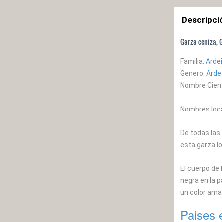
Descripci
Garza ceniza, 
Familia:
Arde
Genero:
Arde
Nombre Cient
Nombres loca
De todas las 
esta garza lo
El cuerpo de 
negra en la p
un color amar
Paises 