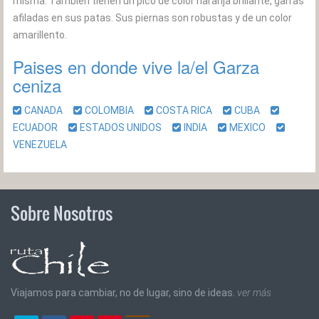
misma. También tienen un pico de color naranja brillante, garras
afiladas en sus patas. Sus piernas son robustas y de un color
amarillento.
Paises en donde vive la/el Garza
ceniza
CANADA
COLOMBIA
COSTA RICA
CUBA
ECUADOR
ESTADOS UNIDOS
INDIA
MEXICO
VENEZUELA
Sobre Nosotros
Viajamos para cambiar, no de lugar, sino de ideas.
ver más