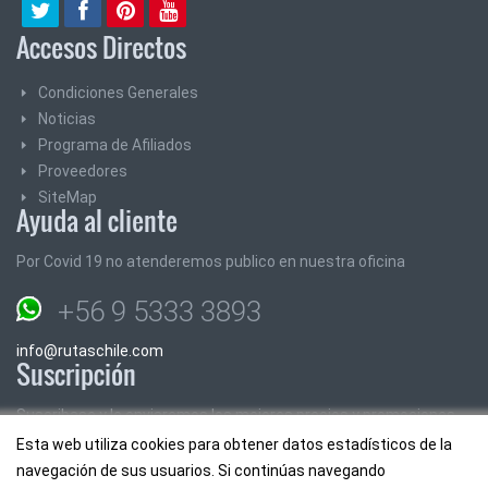
Accesos Directos
Condiciones Generales
Noticias
Programa de Afiliados
Proveedores
SiteMap
Ayuda al cliente
Por Covid 19 no atenderemos publico en nuestra oficina
+56 9 5333 3893
info@rutaschile.com
Suscripción
Suscribase y le enviaremos los mejores precios y promociones
Esta web utiliza cookies para obtener datos estadísticos de la
Email:
navegación de sus usuarios. Si continúas navegando