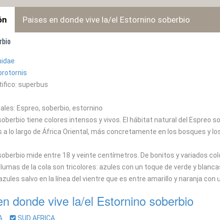
ón
Paises en donde vive la/el Estornino soberbio
rbio
nidae
rotornis
ifico: superbus
les: Espreo, soberbio, estornino
soberbio tiene colores intensos y vivos. El hábitat natural del Espreo
 lo largo de África Oriental, más concretamente en los bosques y los 
soberbio mide entre 18 y veinte centímetros. De bonitos y variados col
lumas de la cola son tricolores: azules con un toque de verde y blancas p
zules salvo en la línea del vientre que es entre amarillo y naranja con 
en donde vive la/el Estornino soberbio
CA
SUD AFRICA