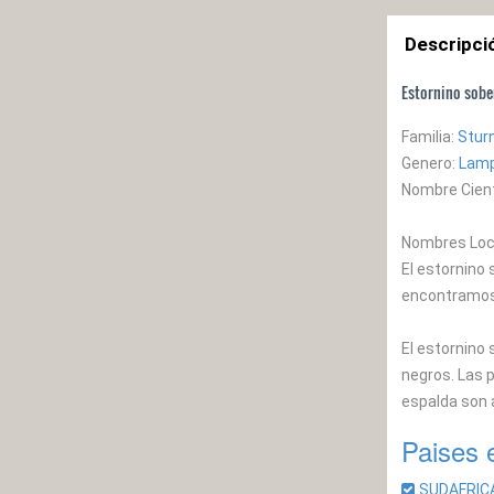
Descripci
Estornino sobe
Familia:
Stur
Genero:
Lamp
Nombre Cient
Nombres Loca
El estornino 
encontramos a
El estornino 
negros. Las p
espalda son a
Paises 
SUDAFRI