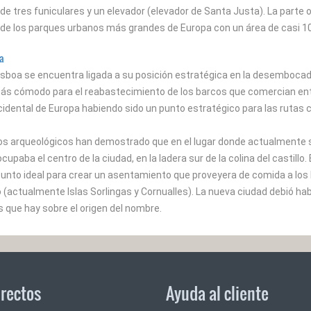
 de tres funiculares y un elevador (elevador de Santa Justa). La parte 
de los parques urbanos más grandes de Europa con un área de casi 1
oa
Lisboa se encuentra ligada a su posición estratégica en la desembocadur
más cómodo para el reabastecimiento de los barcos que comercian entr
dental de Europa habiendo sido un punto estratégico para las rutas 
s arqueológicos han demostrado que en el lugar donde actualmente se
ocupaba el centro de la ciudad, en la ladera sur de la colina del castillo.
 punto ideal para crear un asentamiento que proveyera de comida a los
o (actualmente Islas Sorlingas y Cornualles). La nueva ciudad debió ha
s que hay sobre el origen del nombre.
irectos
Ayuda al cliente