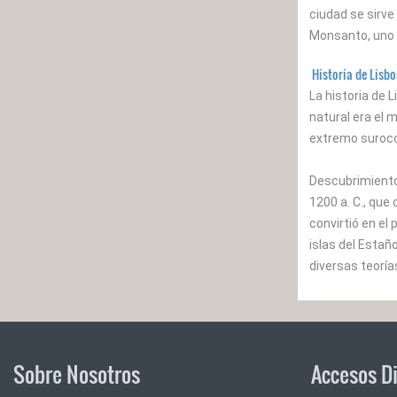
ciudad se sirve
Monsanto, uno 
Historia de Lisb
La historia de 
natural era el 
extremo surocci
Descubrimiento
1200 a. C., que 
convirtió en el
islas del Estañ
diversas teoría
Sobre Nosotros
Accesos D