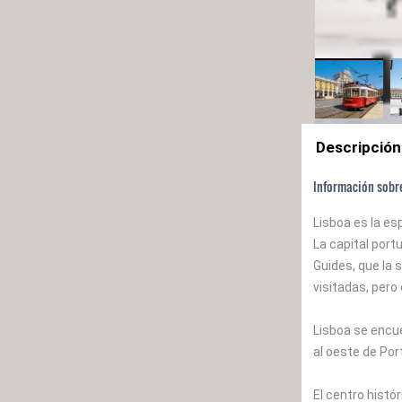
Descripción
Información sobr
Lisboa es la es
La capital por
Guides, que la 
visitadas, per
Lisboa se encue
al oeste de Por
El centro histó