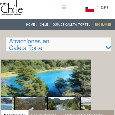
/
CLP $
HOME
CHILE
GUÍA DE CALETA TORTEL
RÍO BAKER
Atracciones en
Caleta Tortel