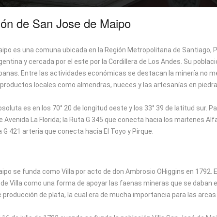
ión de San Jose de Maipo
po es una comuna ubicada en la Región Metropolitana de Santiago, Prov
rgentina y cercada por el este por la Cordillera de Los Andes. Su pobl
banas. Entre las actividades económicas se destacan la minería no metá
productos locales como almendras, nueces y las artesanías en piedra l
soluta es en los 70° 20 de longitud oeste y los 33° 39 de latitud sur. Pa
 Avenida La Florida; la Ruta G 345 que conecta hacia los maitenes Alf
a G 421 arteria que conecta hacia El Toyo y Pirque.
ipo se funda como Villa por acto de don Ambrosio OHiggins en 1792. El
ad de Villa como una forma de apoyar las faenas mineras que se daban 
producción de plata, la cual era de mucha importancia para las arcas 