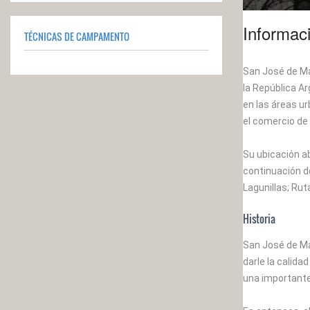
Informac
TÉCNICAS DE CAMPAMENTO
San José de Mai
la República A
en las áreas ur
el comercio de 
Su ubicación ab
continuación de
Lagunillas; Rut
Historia
San José de Ma
darle la calid
una importante 