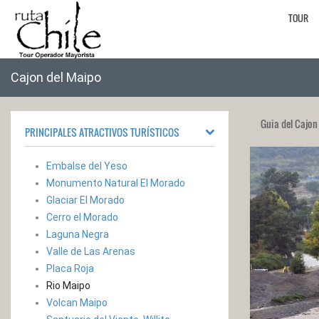
TOUR
Cajon del Maipo
Guia del Cajon
PRINCIPALES ATRACTIVOS TURÍSTICOS
Embalse del Yeso
Monumento Natural El Morado
Glaciar El Morado
Cerro el Morado
Laguna Negra
Valle de Las Arenas
Placa Roja
Rio Maipo
Volcan Maipo