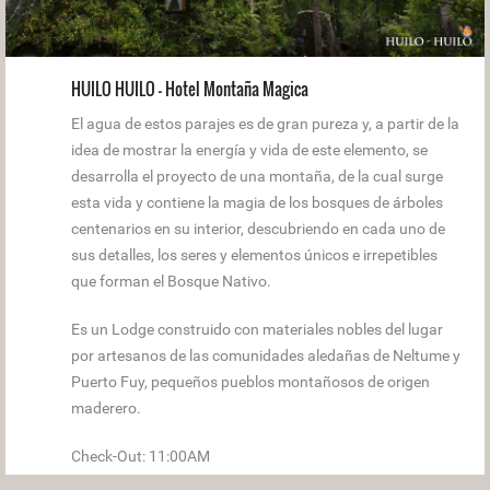
HUILO HUILO - Hotel Montaña Magica
El agua de estos parajes es de gran pureza y, a partir de la
idea de mostrar la energía y vida de este elemento, se
desarrolla el proyecto de una montaña, de la cual surge
esta vida y contiene la magia de los bosques de árboles
centenarios en su interior, descubriendo en cada uno de
sus detalles, los seres y elementos únicos e irrepetibles
que forman el Bosque Nativo.
Es un Lodge construido con materiales nobles del lugar
por artesanos de las comunidades aledañas de Neltume y
Puerto Fuy, pequeños pueblos montañosos de origen
maderero.
Check-Out: 11:00AM