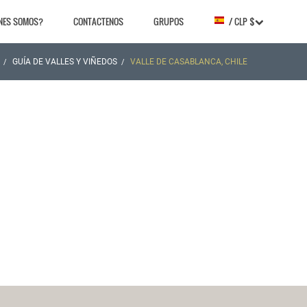
NES SOMOS?
CONTACTENOS
GRUPOS
/ CLP $
GUÍA DE VALLES Y VIÑEDOS
VALLE DE CASABLANCA, CHILE